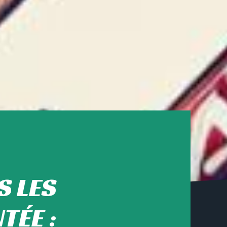
S LES
TÉE :