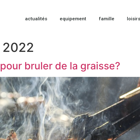
actualités
equipement
famille
loisir
 2022
 pour bruler de la graisse?